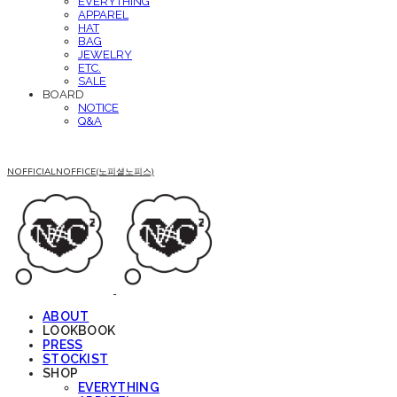
EVERYTHING
APPAREL
HAT
BAG
JEWELRY
ETC.
SALE
BOARD
NOTICE
Q&A
NOFFICIALNOFFICE(노피셜노피스)
ABOUT
LOOKBOOK
PRESS
STOCKIST
SHOP
EVERYTHING