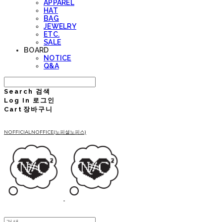
APPAREL
HAT
BAG
JEWELRY
ETC.
SALE
BOARD
NOTICE
Q&A
Search
검색
Log In
로그인
Cart
장바구니
NOFFICIALNOFFICE(노피셜노피스)