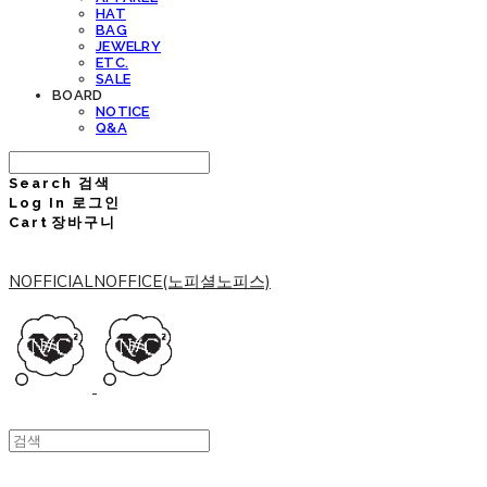
HAT
BAG
JEWELRY
ETC.
SALE
BOARD
NOTICE
Q&A
Search
검색
Log In
로그인
Cart
장바구니
NOFFICIALNOFFICE(노피셜노피스)