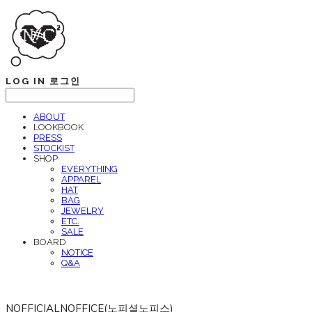
LOG IN
로그인
ABOUT
LOOKBOOK
PRESS
STOCKIST
SHOP
EVERYTHING
APPAREL
HAT
BAG
JEWELRY
ETC.
SALE
BOARD
NOTICE
Q&A
NOFFICIALNOFFICE(노피셜노피스)