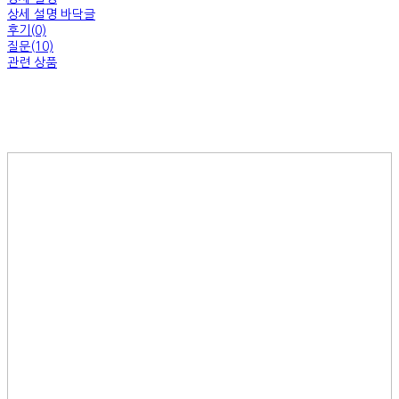
상세 설명 바닥글
후기(0)
질문(10)
관련 상품