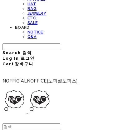
HAT
BAG
JEWELRY
ETC.
SALE
BOARD
NOTICE
Q&A
Search
검색
Log In
로그인
Cart
장바구니
NOFFICIALNOFFICE(노피셜노피스)