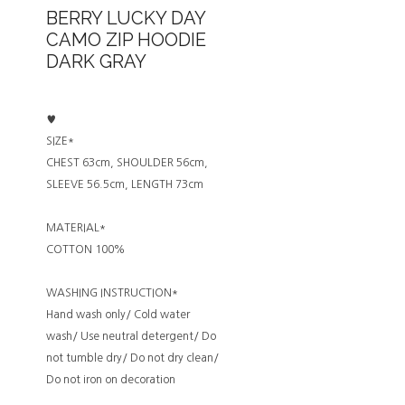
BERRY LUCKY DAY
CAMO ZIP HOODIE
DARK GRAY
♥
SIZE*
CHEST 63cm, SHOULDER 56cm,
SLEEVE 56.5cm, LENGTH 73cm
MATERIAL*
COTTON 100%
WASHING INSTRUCTION*
Hand wash only/ Cold water
wash/ Use neutral detergent/ Do
not tumble dry/ Do not dry clean/
Do not iron on decoration