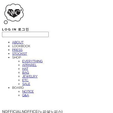
LOG IN
로그인
ABOUT
LOOKBOOK
PRESS
STOCKIST
SHOP
EVERYTHING
APPAREL
HAT
BAG
JEWELRY
ETC.
SALE
BOARD
NOTICE
Q&A
NOFFICIALNOFFICE(노피셜노피스)