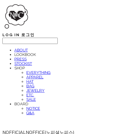
LOG IN
로그인
ABOUT
LOOKBOOK
PRESS
STOCKIST
SHOP
EVERYTHING
APPAREL
HAT
BAG
JEWELRY
ETC.
SALE
BOARD
NOTICE
Q&A
NOFFICIALNOFFICE(노피셜노피스)