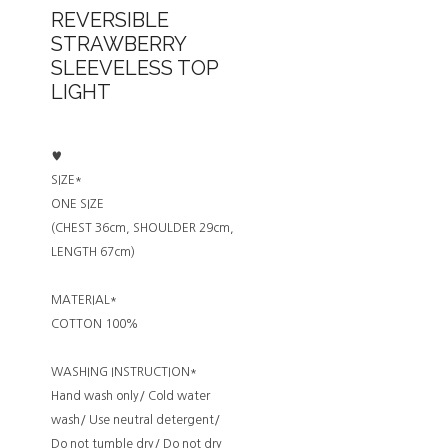
REVERSIBLE
STRAWBERRY
SLEEVELESS TOP
LIGHT
♥
SIZE*
ONE SIZE
(CHEST 36cm, SHOULDER 29cm,
LENGTH 67cm)
MATERIAL*
COTTON 100%
WASHING INSTRUCTION*
Hand wash only/ Cold water
wash/ Use neutral detergent/
Do not tumble dry/ Do not dry