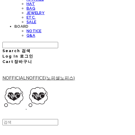
HAT
BAG
JEWELRY
ETC.
SALE
BOARD
NOTICE
Q&A
Search
검색
Log In
로그인
Cart
장바구니
NOFFICIALNOFFICE(노피셜노피스)