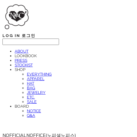
LOG IN
로그인
ABOUT
LOOKBOOK
PRESS
STOCKIST
SHOP
EVERYTHING
APPAREL
HAT
BAG
JEWELRY
ETC.
SALE
BOARD
NOTICE
Q&A
NOFFICIALNOFFICE(노피셜노피스)