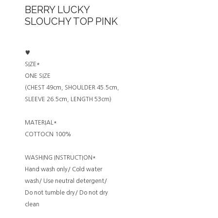
BERRY LUCKY
SLOUCHY TOP PINK
♥
SIZE*
ONE SIZE
(CHEST 49cm, SHOULDER 45.5cm,
SLEEVE 26.5cm, LENGTH 53cm)
MATERIAL*
COTTOCN 100%
WASHING INSTRUCTION*
Hand wash only/ Cold water
wash/ Use neutral detergent/
Do not tumble dry/ Do not dry
clean