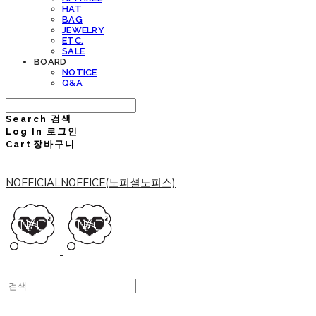
HAT
BAG
JEWELRY
ETC.
SALE
BOARD
NOTICE
Q&A
Search
검색
Log In
로그인
Cart
장바구니
NOFFICIALNOFFICE(노피셜노피스)