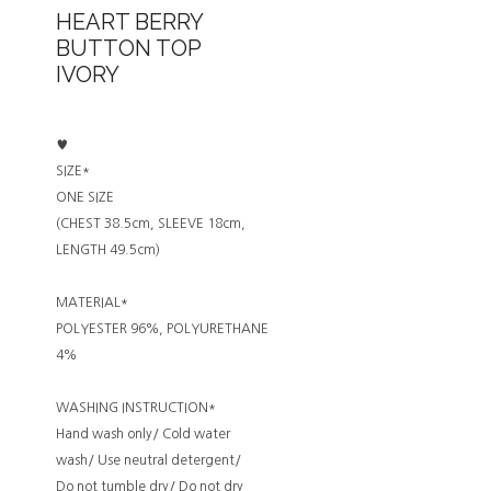
HEART BERRY
BUTTON TOP
IVORY
♥
SIZE*
ONE SIZE
(CHEST 38.5cm, SLEEVE 18cm,
LENGTH 49.5cm)
MATERIAL*
POLYESTER 96%, POLYURETHANE
4%
WASHING INSTRUCTION*
Hand wash only/ Cold water
wash/ Use neutral detergent/
Do not tumble dry/ Do not dry