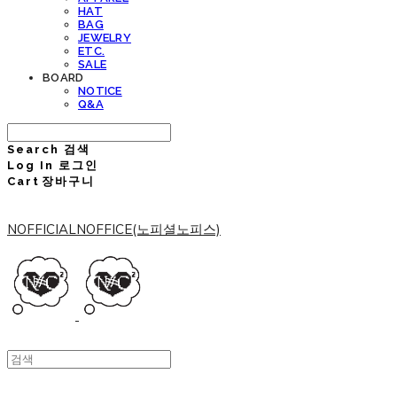
HAT
BAG
JEWELRY
ETC.
SALE
BOARD
NOTICE
Q&A
Search
검색
Log In
로그인
Cart
장바구니
NOFFICIALNOFFICE(노피셜노피스)