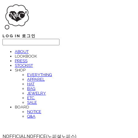
LOG IN
로그인
ABOUT
LOOKBOOK
PRESS
STOCKIST
SHOP
EVERYTHING
APPAREL
HAT
BAG
JEWELRY
ETC.
SALE
BOARD
NOTICE
Q&A
NOFFICIALNOFFICE(노피셜노피스)