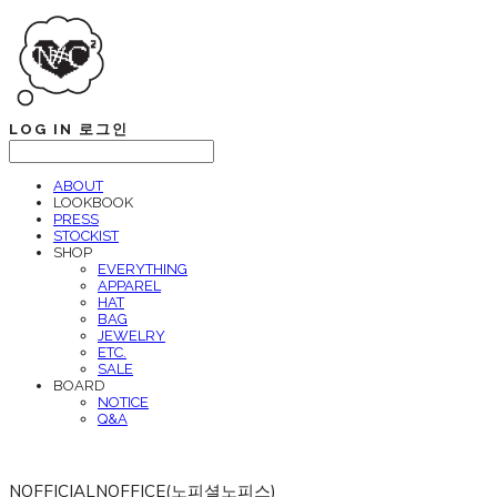
LOG IN
로그인
ABOUT
LOOKBOOK
PRESS
STOCKIST
SHOP
EVERYTHING
APPAREL
HAT
BAG
JEWELRY
ETC.
SALE
BOARD
NOTICE
Q&A
NOFFICIALNOFFICE(노피셜노피스)