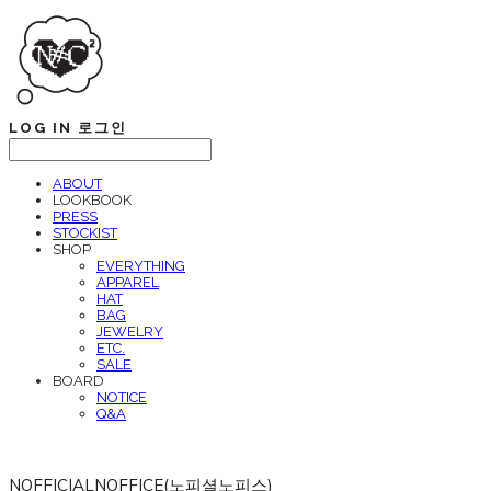
LOG IN
로그인
ABOUT
LOOKBOOK
PRESS
STOCKIST
SHOP
EVERYTHING
APPAREL
HAT
BAG
JEWELRY
ETC.
SALE
BOARD
NOTICE
Q&A
NOFFICIALNOFFICE(노피셜노피스)