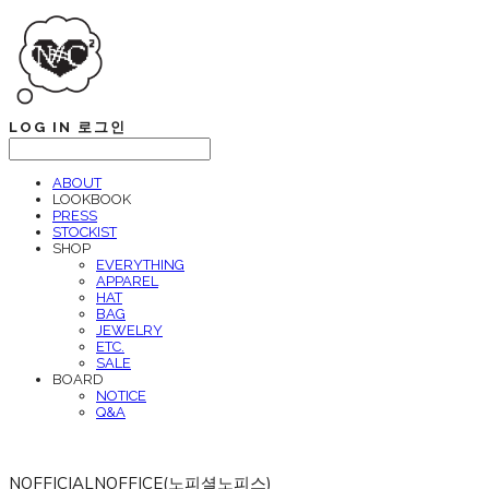
LOG IN
로그인
ABOUT
LOOKBOOK
PRESS
STOCKIST
SHOP
EVERYTHING
APPAREL
HAT
BAG
JEWELRY
ETC.
SALE
BOARD
NOTICE
Q&A
NOFFICIALNOFFICE(노피셜노피스)