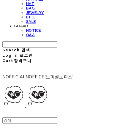
HAT
BAG
JEWELRY
ETC.
SALE
BOARD
NOTICE
Q&A
Search
검색
Log In
로그인
Cart
장바구니
NOFFICIALNOFFICE(노피셜노피스)