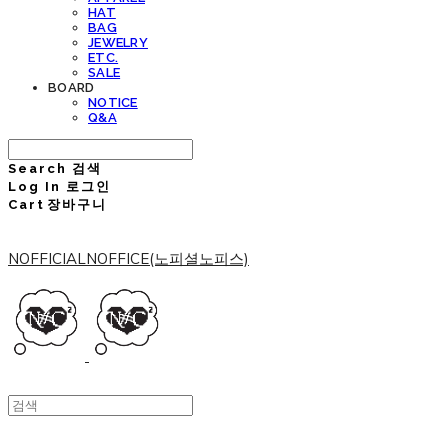
HAT
BAG
JEWELRY
ETC.
SALE
BOARD
NOTICE
Q&A
Search
검색
Log In
로그인
Cart
장바구니
NOFFICIALNOFFICE(노피셜노피스)