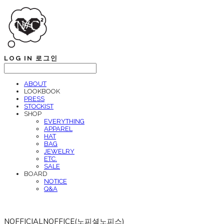
LOG IN
로그인
ABOUT
LOOKBOOK
PRESS
STOCKIST
SHOP
EVERYTHING
APPAREL
HAT
BAG
JEWELRY
ETC.
SALE
BOARD
NOTICE
Q&A
NOFFICIALNOFFICE(노피셜노피스)