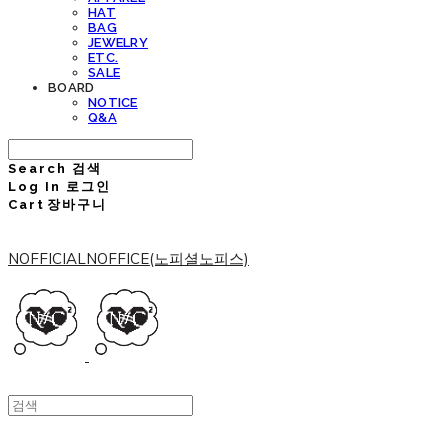
HAT
BAG
JEWELRY
ETC.
SALE
BOARD
NOTICE
Q&A
Search
검색
Log In
로그인
Cart
장바구니
NOFFICIALNOFFICE(노피셜노피스)