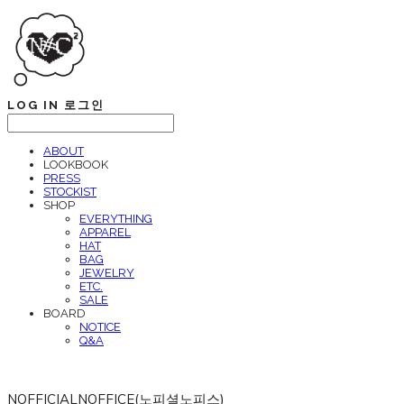
LOG IN
로그인
ABOUT
LOOKBOOK
PRESS
STOCKIST
SHOP
EVERYTHING
APPAREL
HAT
BAG
JEWELRY
ETC.
SALE
BOARD
NOTICE
Q&A
NOFFICIALNOFFICE(노피셜노피스)