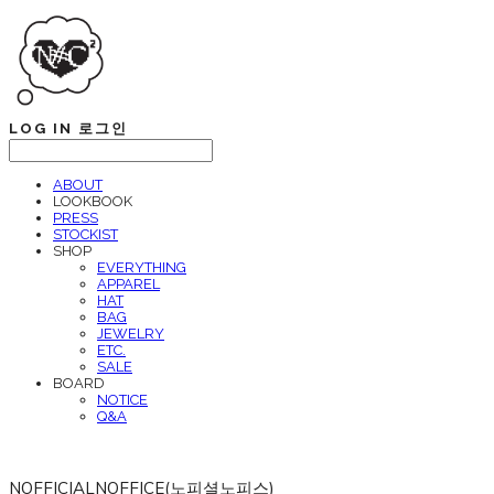
LOG IN
로그인
ABOUT
LOOKBOOK
PRESS
STOCKIST
SHOP
EVERYTHING
APPAREL
HAT
BAG
JEWELRY
ETC.
SALE
BOARD
NOTICE
Q&A
NOFFICIALNOFFICE(노피셜노피스)