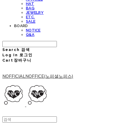
HAT
BAG
JEWELRY
ETC.
SALE
BOARD
NOTICE
Q&A
Search
검색
Log In
로그인
Cart
장바구니
NOFFICIALNOFFICE(노피셜노피스)